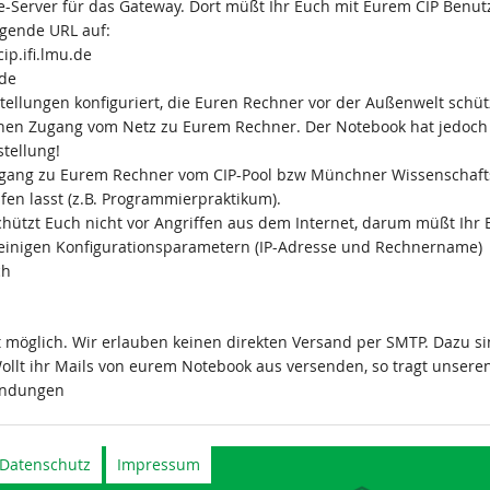
-Server für das Gateway. Dort müßt Ihr Euch mit Eurem CIP Benut
olgende URL auf:
ip.ifi.lmu.de
.de
stellungen konfiguriert, die Euren Rechner vor der Außenwelt schü
chen Zugang vom Netz zu Eurem Rechner. Der Notebook hat jedoch v
stellung!
ang zu Eurem Rechner vom CIP-Pool bzw Münchner Wissenschaftsnet
fen lasst (z.B. Programmierpraktikum).
schützt Euch nicht vor Angriffen aus dem Internet, darum müßt Ih
t einigen Konfigurationsparametern (IP-Adresse und Rechnername)
ch
t möglich. Wir erlauben keinen direkten Versand per SMTP. Dazu s
ollt ihr Mails von eurem Notebook aus versenden, so tragt unsere
indungen
Datenschutz
Impressum